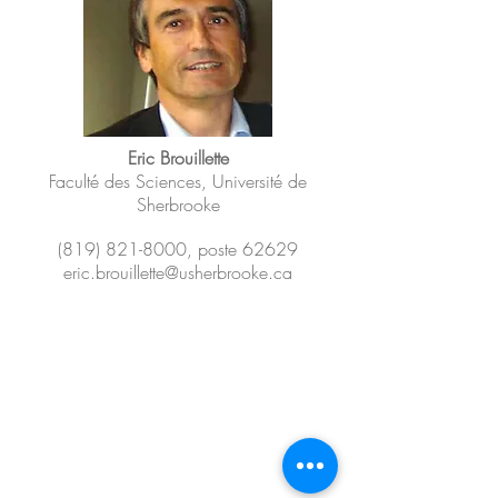
Eric Brouillette
Faculté des Sciences, Université de
Sherbrooke
(819) 821-8000
, poste 62629
eric.brouillette@usherbrooke.ca